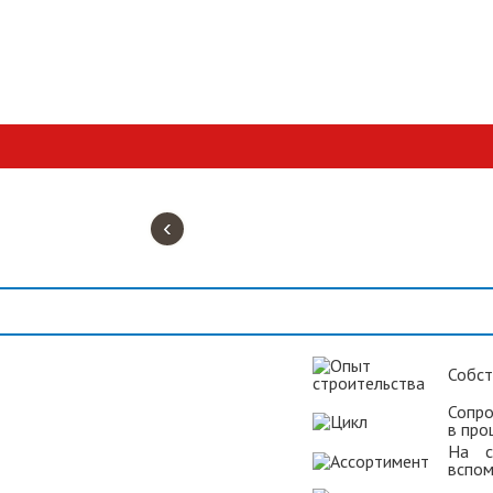
‹
Собст
Сопро
в про
На с
вспом